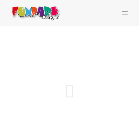
HOME
PREISE/ÖFFNUNGSZEITEN
GEBURTSTAG
ATTRAKTIONEN
TRAMPOLINPARK
GASTRO
GUTSCHEINE